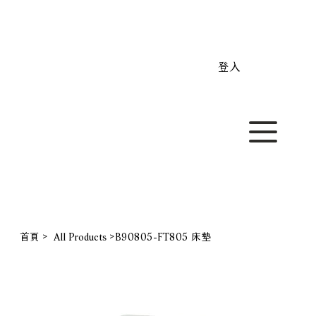
新加坡 NOVA 專業訂製家具 打造放鬆療癒的客廳｜尺寸
登入
首頁
>
All Products
>
B90805-FT805 床墊