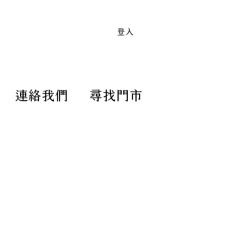
 顏色皆可訂製｜滿兩萬免運送到家 全
登入
連絡我們
尋找門市