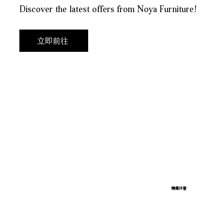
​Discover the latest offers from Noya Furniture!
立即前往
精選沙發