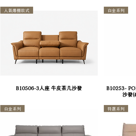
人氣爆棚款式
白金系列
B10506-3人座 牛皮茶几沙發
B10253- P
沙發(
白金系列
特選系列