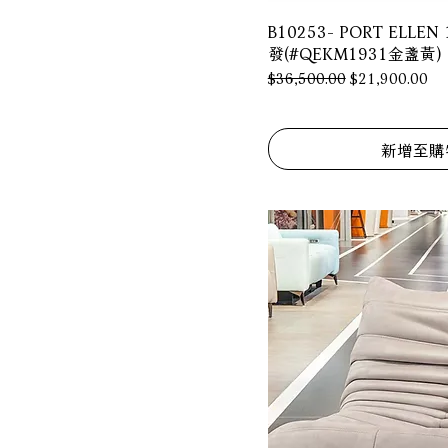
奶綢白
B10253- PORT ELL
發(#QEKM1931金盞黃)
焦糖原駝
一般價格
促銷價格
$36,500.00
$21,900.00
石墨黑
礦岩灰
芥末黃
新增至購