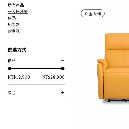
所有產品
一人座沙發
白金系列
床墊
床架類
沙發類
篩選方式
價格
NT$12,900
NT$28,900
顏色
冷霧灰
大海藍
大象灰
奶油白