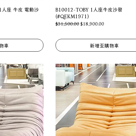
EN 1人座 牛皮 電動沙
B10012-TOBY 1人座牛皮沙發
(#QEKM1971)
一般價格
促銷價格
$31,500.00
$18,900.00
物車
新增至購物車