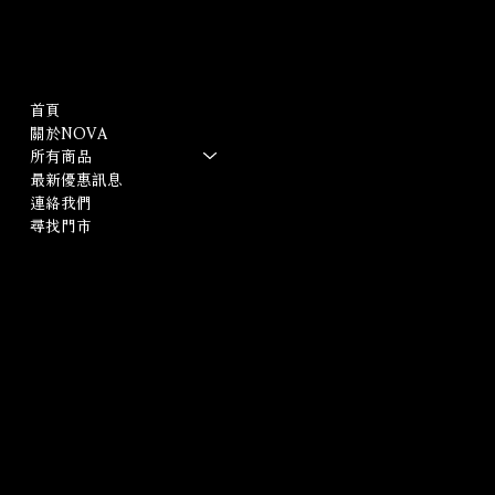
Menu
Policies
首頁
常見問題
關於NOVA
隱私權保護政策
所有商品
個人資料保護政策
最新優惠訊息
連絡我們
尋找門市
在 Nova 諾雅買家具付款最便利，接受以下付款方式