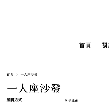
新加坡 NOVA 專業訂製家具 打
首頁
關
首頁
一人座沙發
一人座沙發
6 項產品
瀏覽方式