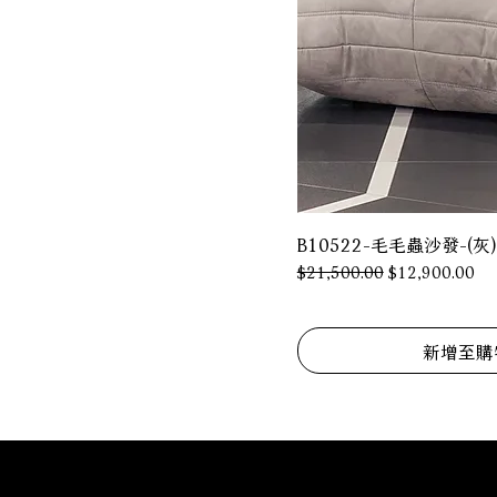
B10522-毛毛蟲沙發-(灰)
一般價格
促銷價格
$21,500.00
$12,900.00
新增至購
​Nova諾雅家具