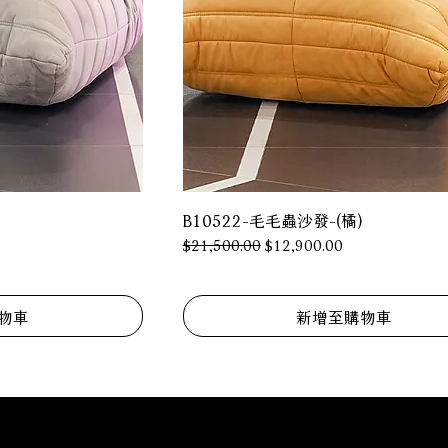
B10522-毛毛蟲沙發-(橘)
一般價格
促銷價格
$21,500.00
$12,900.00
物車
新增至購物車