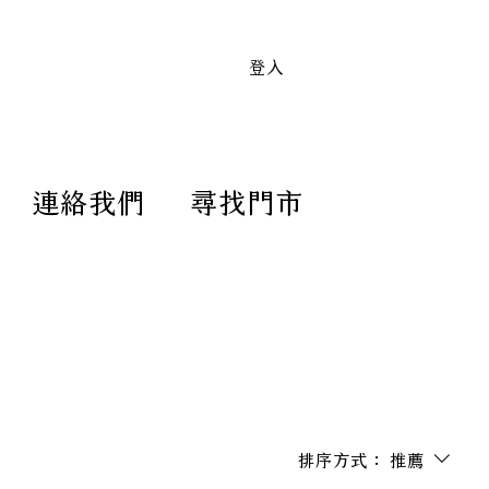
 顏色皆可訂製｜滿兩萬免運送到家 全
登入
連絡我們
尋找門市
排序方式：
推薦