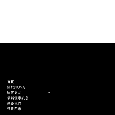
​Nova諾雅家具
Menu
Policies
首頁
常見問題
關於NOVA
隱私權保護政策
所有商品
個人資料保護政策
最新優惠訊息
連絡我們
尋找門市