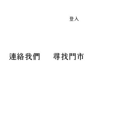
 顏色皆可訂製｜滿兩萬免運送到家 全
登入
連絡我們
尋找門市