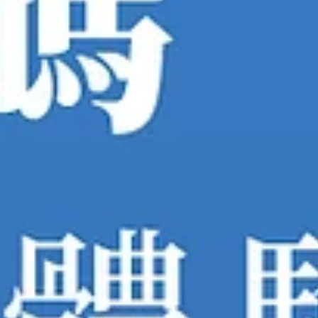
操作輕鬆 ✨ 電動機能，角度隨心 ✨ 舒適支撐，放鬆無負擔 三人座布
沙發【B13026】 你心中夢想的客廳，其實只差一張沙發。 現在就把
生活帶