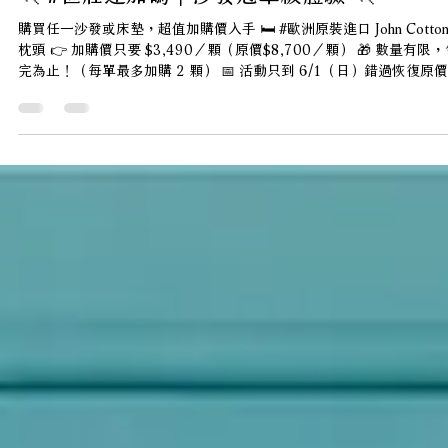
2025年5月16日
🏃 #世壯運加碼｜沙發冠軍級體驗 🏃