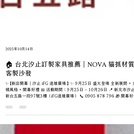
2025年10月14日
🏠 台北汐止訂製家具推薦｜NOVA 貓抓材
客製沙發
✨【新店開幕｜汐止 iFG 遠雄廣場】✨ 9月25日 盛大登場 全新展間 × 