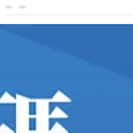
2025年10月14日
NOVA 新竹經國Outlet｜高質感家具平價入
× 現品出清 4 折起
🏷【新竹限定｜百坪 Outlet 清倉】 全館 4 折起！超殺優惠等你來 🛋 
發 × 床架 × 床墊 × 餐椅 限量現品出清，售完不補！ 📅 即日起至 12
31日 📍 NOVA 新竹Outlet店 【地址】新竹市東區經國路一段141號 【電
話】0905 836 902 【地圖】 https://novazeczec.pse.is/78pqnw 數量
限，錯過不再！快來現場挑選，找到屬於你的命定好家具。 🌿 熱門商
推薦 Elio 全方位機能沙發【B10014】 想要一張兼具舒適 × 機能 × 耐
的沙發嗎？ Elio 全方位機能沙發，給你全新的居家體驗。 ✨ 多角度調
整，坐躺都舒適 ✨ 細節設計，質感滿分 ✨ 耐用材質，長久陪伴 Alina
懶時光沙發【B10017】 給自己一點慵懶時光，Alina 幫你找到最舒適
休息角度。 無論閱讀、追劇、放空，坐上去就不想起來～ ✨ 專利設