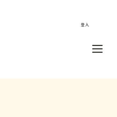
新加坡 NOVA 專業訂製家具 打造放鬆療癒的客廳｜尺寸
登入