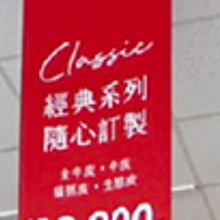
樣風格 × 開幕好禮 📅 活動期間：9月25日 – 10月26日 📍 新北市汐
新台五路一段97號3樓（iFG遠雄廣場） 📞 0905 878 796 🎁 開幕好
禮・購買床墊 贈「舒眠保潔墊」乙件 + 「天絲舒柔枕」 ・購買沙發 
「布藝抱枕」(45×45cm 隨機2顆) 快來汐止NOVA，開啟你的居家靈
感，享受專屬的開幕好禮。 📍 NOVA 汐止IFG店 【地址】新北市汐止
新台五路一段97號3樓（iFG遠雄廣場） 【電話】0905 878 796 【地
圖】 https://share.google/NSJ9zsbVB0F15FaTT 家具選得對，空間
美 錯一公分，差一大步。 家具尺寸不合，搬進家就是大麻煩。 我們
這一步很重要——你的需求，我們都明白！ 💡 NOVA品牌全新升級：
費到府丈量服務 📏 專業人員上門 📏 精準測量格局 📏 給您最合適的
建議 讓家具從第一步就剛剛好。 👉 訂製不加價．材質尺寸全客製 不
額，啟動你的理想居